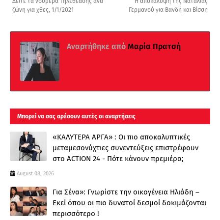
Δείτε τα νούμερα τηλεθέασης ανα
Η αποκάλυψη της Ναταλίας
ζώνη για χθες, 1/1/2021
Γερμανού για Βανδή και Βίσση
Αναρτήθηκε από
Μαρία Πρατσή
Μπορεί να σας αρέσουν αυτές οι αναρτήσεις
«ΚΑΛΥΤΕΡΑ ΑΡΓΑ» : Oι πιο αποκαλυπτικές
μεταμεσονύχτιες συνεντεύξεις επιστρέφουν
στο ACTION 24 - Πότε κάνουν πρεμιέρα;
August 08, 2026
Για Σένα»: Γνωρίστε την οικογένεια Ηλιάδη –
Εκεί όπου οι πιο δυνατοί δεσμοί δοκιμάζονται
περισσότερο !