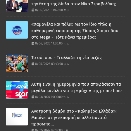
την θέση της δίπλα στον Νίκο Στραβελάκη;
8/06/2026 11:49:00 π.μ.
«Χαμογέλα και πάλι»: Με τον ίδιο τίτλο η
καθημερινή εκπομπή της Σίσσυς Χρηστίδου
στο Mega - Πότε κάνει πρεμιέρα;
8/06/2026 11:20:00 π.μ.
Το σόι σου - Τι αλλάζει τη νέα σεζόν;
8/05/2026 03:43:00 μ.μ.
Αυτή είναι η ημερομηνία που αποφάσισαν τα
μεγάλα κανάλια για τη «μάχη» της prime time
8/03/2026 10:30:00 π.μ.
Ανατροπή βόμβα στο «Καλημέρα Ελλάδα»:
Μπαίνει στην εκπομπή κι άλλο δυνατό
πρόσωπο...
8/02/2026 09:13:00 μ.μ.