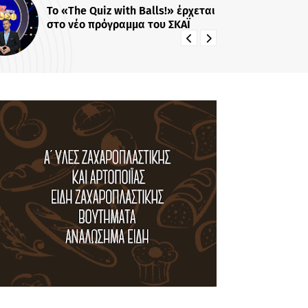
Το «Stars System» γίνεται
καθημερινό στο Star...