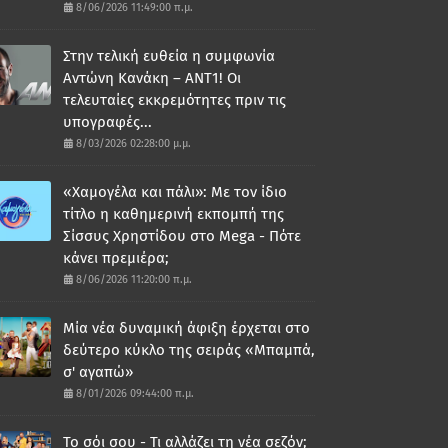
8/06/2026 11:49:00 π.μ.
Στην τελική ευθεία η συμφωνία
Αντώνη Κανάκη – ΑΝΤ1! Οι
τελευταίες εκκρεμότητες πριν τις
υπογραφές...
8/03/2026 02:28:00 μ.μ.
«Χαμογέλα και πάλι»: Με τον ίδιο
τίτλο η καθημερινή εκπομπή της
Σίσσυς Χρηστίδου στο Mega - Πότε
κάνει πρεμιέρα;
8/06/2026 11:20:00 π.μ.
Μία νέα δυναμική άφιξη έρχεται στο
δεύτερο κύκλο της σειράς «Μπαμπά,
σ' αγαπώ»
8/01/2026 09:44:00 π.μ.
Το σόι σου - Τι αλλάζει τη νέα σεζόν;