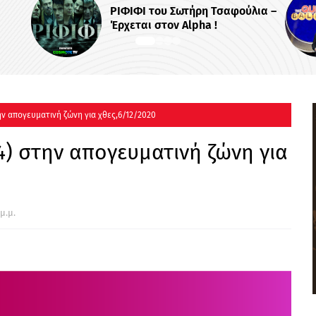
φούλια –
Το «The Quiz with Balls!» έρχεται
στο νέο πρόγραμμα του ΣΚΑΪ
ην απογευματινή ζώνη για χθες,6/12/2020
4) στην απογευματινή ζώνη για
μ.μ.