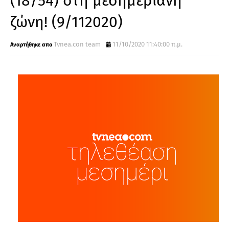
(18/54) στη μεσημεριανή
ζώνη! (9/112020)
Tvnea.con team
11/10/2020 11:40:00 π.μ.