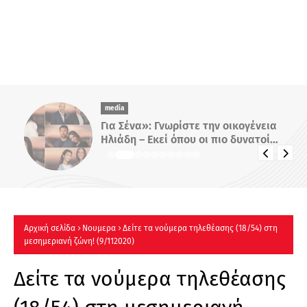
media
Για Σένα»: Γνωρίστε την οικογένεια
Ηλιάδη – Εκεί όπου οι πιο δυνατοί
δεσμοί δοκιμάζονται περισσότερο !
Αρχική σελίδα
Νουμερα
Δείτε τα νούμερα τηλεθέασης (18/54) στη
μεσημεριανή ζώνη! (9/112020)
Δείτε τα νούμερα τηλεθέασης