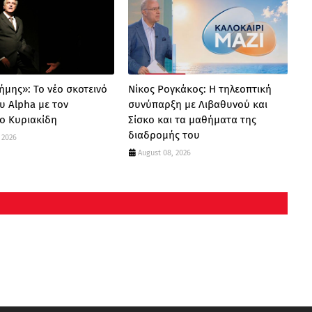
ήμης»: Το νέο σκοτεινό
Νίκος Ρογκάκος: Η τηλεοπτική
υ Alpha με τον
συνύπαρξη με Λιβαθυνού και
ο Κυριακίδη
Σίσκο και τα μαθήματα της
διαδρομής του
 2026
August 08, 2026