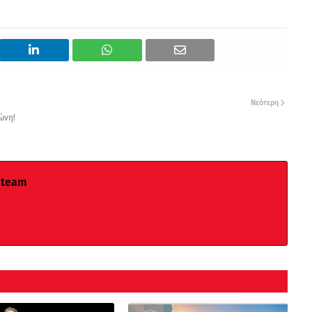
Νεότερη
ώνη!
 team