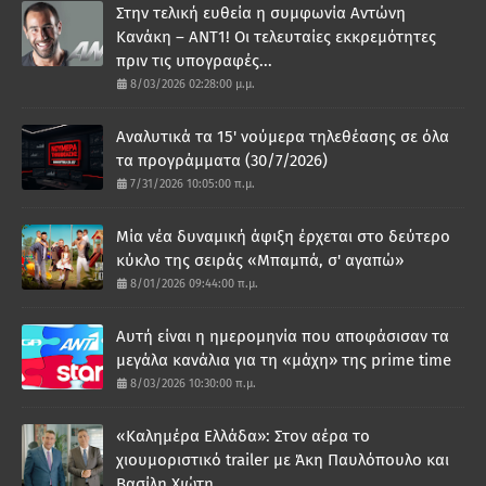
Στην τελική ευθεία η συμφωνία Αντώνη
Κανάκη – ΑΝΤ1! Οι τελευταίες εκκρεμότητες
πριν τις υπογραφές...
8/03/2026 02:28:00 μ.μ.
Αναλυτικά τα 15' νούμερα τηλεθέασης σε όλα
τα προγράμματα (30/7/2026)
7/31/2026 10:05:00 π.μ.
Μία νέα δυναμική άφιξη έρχεται στο δεύτερο
κύκλο της σειράς «Μπαμπά, σ' αγαπώ»
8/01/2026 09:44:00 π.μ.
Αυτή είναι η ημερομηνία που αποφάσισαν τα
μεγάλα κανάλια για τη «μάχη» της prime time
8/03/2026 10:30:00 π.μ.
«Καλημέρα Ελλάδα»: Στον αέρα το
χιουμοριστικό trailer με Άκη Παυλόπουλο και
Βασίλη Χιώτη