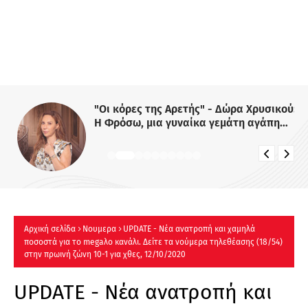
"Οι κόρες της Αρετής" - Δώρα Χρυσικού:
Η Φρόσω, μια γυναίκα γεμάτη αγάπη
και δύναμη
Αρχική σελίδα
Νουμερα
UPDATE - Νέα ανατροπή και χαμηλά
ποσοστά για το megaλo κανάλι. Δείτε τα νούμερα τηλεθέασης (18/54)
στην πρωινή ζώνη 10-1 για χθες, 12/10/2020
UPDATE - Νέα ανατροπή και