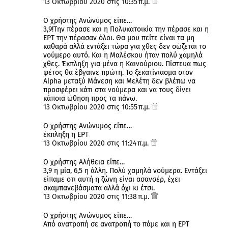
13 Οκτωβρίου 2020 στις 10:35 π.μ.
Ο χρήστης Ανώνυμος είπε…
3,9!Την πέρασε και η Πολυκατοικία την πέρασε και η
ΕΡΤ την πέρασαν όλοι. Θα μου πείτε είναι τα μη
καθαρά αλλά εντάξει τώρα για χθες δεν σώζεται το
νούμερο αυτό. Και η Μαλέσκου ήταν πολύ χαμηλά
χθες. Έκπληξη για μένα η Καινούριου. Πίστευα πως
φέτος θα έβγαινε πρώτη. Το ξεκατίνιασμα στον
Alpha μεταξύ Μάνεση και Μελέτη δεν βλέπω να
προσφέρει κάτι στα νούμερα και να τους δίνει
κάποια ώθηση προς τα πάνω.
13 Οκτωβρίου 2020 στις 10:55 π.μ.
Ο χρήστης Ανώνυμος είπε…
έκπληξη η ΕΡΤ
13 Οκτωβρίου 2020 στις 11:24 π.μ.
Ο χρήστης Αλήθεια είπε…
3,9 η μία, 6,5 η άλλη. Πολύ χαμηλά νούμερα. Εντάξει
είπαμε οτι αυτή η ζώνη είναι ασανσέρ, έχει
σκαμπανεβάσματα αλλά όχι κι έτσι.
13 Οκτωβρίου 2020 στις 11:38 π.μ.
Ο χρήστης Ανώνυμος είπε…
Από ανατροπή σε ανατροπή το πάμε και η ΕΡΤ