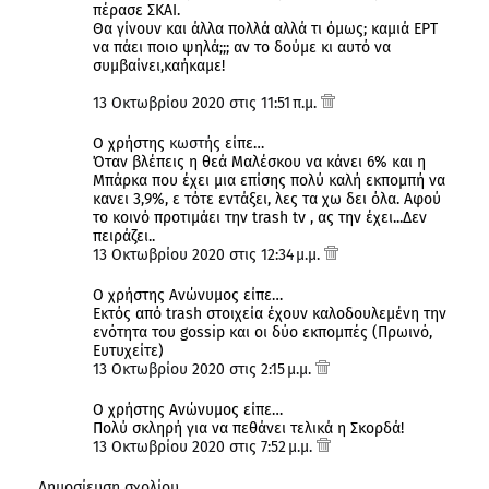
πέρασε ΣΚΑΙ.
Θα γίνουν και άλλα πολλά αλλά τι όμως; καμιά ΕΡΤ
να πάει ποιο ψηλά;;; αν το δούμε κι αυτό να
συμβαίνει,καήκαμε!
13 Οκτωβρίου 2020 στις 11:51 π.μ.
Ο χρήστης
κωστής
είπε…
Όταν βλέπεις η θεά Μαλέσκου να κάνει 6% και η
Μπάρκα που έχει μια επίσης πολύ καλή εκπομπή να
κανει 3,9%, ε τότε εντάξει, λες τα χω δει όλα. Αφού
το κοινό προτιμάει την trash tv , ας την έχει...Δεν
πειράζει..
13 Οκτωβρίου 2020 στις 12:34 μ.μ.
Ο χρήστης Ανώνυμος είπε…
Εκτός από trash στοιχεία έχουν καλοδουλεμένη την
ενότητα του gossip και οι δύο εκπομπές (Πρωινό,
Ευτυχείτε)
13 Οκτωβρίου 2020 στις 2:15 μ.μ.
Ο χρήστης Ανώνυμος είπε…
Πολύ σκληρή για να πεθάνει τελικά η Σκορδά!
13 Οκτωβρίου 2020 στις 7:52 μ.μ.
Δημοσίευση σχολίου