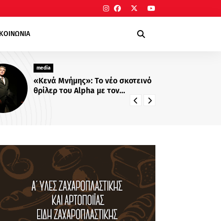
ΙΚΟΙΝΩΝΙΑ
media
σκοτεινό
Νίκος Ρογκάκος: Η τηλεοπτική
συνύπαρξη με Λιβαθυνού και
Σίσκο και τα μαθήματα της
διαδρομής του