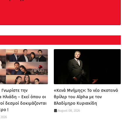
: Γνωρίστε την
«Κενά Μνήμης»: Το νέο σκοτεινό
α Ηλιάδη – Εκεί όπου οι
θρίλερ του Alpha με τον
οί δεσμοί δοκιμάζονται
Βλαδίμηρο Κυριακίδη
ερο !
August 08, 2026
 2026