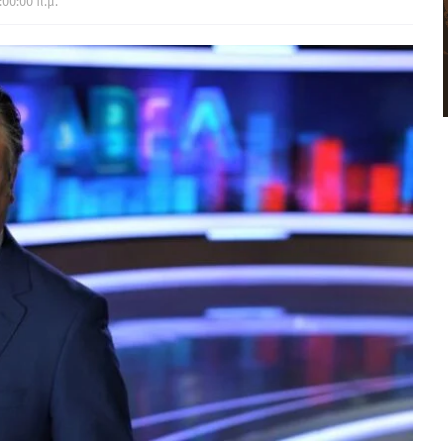
:00:00 π.μ.