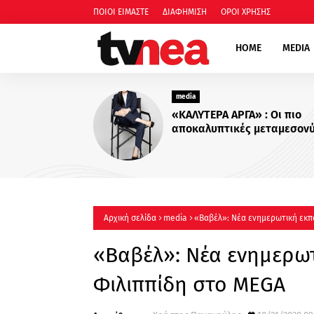
ΠΟΙΟΙ ΕΙΜΑΣΤΕ
ΔΙΑΦΗΜΙΣΗ
ΟΡΟΙ ΧΡΗΣΗΣ
HOME
MEDIA
media
Για Σένα»: 
οικογένεια 
πιο δυνατοί
περισσότερο
Αρχική σελίδα
media
«Βαβέλ»: Νέα ενημερωτική εκπ
«Βαβέλ»: Νέα ενημερωτ
Φιλιππίδη στο MEGA