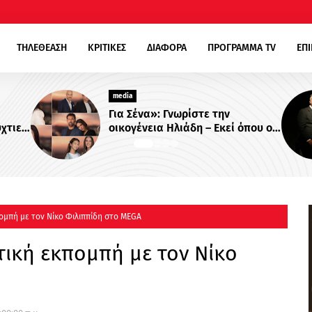
ΤΗΛΕΘΕΑΣΗ
ΚΡΙΤΙΚΕΣ
ΔΙΑΦΟΡΑ
ΠΡΟΓΡΑΜΜΑ TV
ΕΠ
media
Γνωρίστε την
«Κενά Μνήμης»: Το νέο 
Ηλιάδη – Εκεί όπου οι
θρίλερ του Alpha με τον
 δεσμοί δοκιμάζονται
Βλαδίμηρο Κυριακίδη
 !
ομπή με τον Νίκο Φιλιππίδη στο MEGA
ική εκπομπή με τον Νίκο