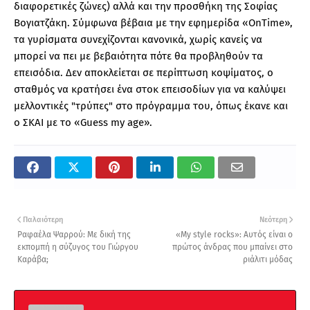
διαφορετικές ζώνες) αλλά και την προσθήκη της Σοφίας
Βογιατζάκη. Σύμφωνα βέβαια με την εφημερίδα «OnTime»,
τα γυρίσματα συνεχίζονται κανονικά, χωρίς κανείς να
μπορεί να πει με βεβαιότητα πότε θα προβληθούν τα
επεισόδια. Δεν αποκλείεται σε περίπτωση κοψίματος, ο
σταθμός να κρατήσει ένα στοκ επεισοδίων για να καλύψει
μελλοντικές "τρύπες" στο πρόγραμμα του, όπως έκανε και
ο ΣΚΑΙ με το «Guess my age».
Παλαιότερη
Νεότερη
Ραφαέλα Ψαρρού: Με δική της
«My style rocks»: Αυτός είναι ο
εκπομπή η σύζυγος του Γιώργου
πρώτος άνδρας που μπαίνει στο
Καράβα;
ριάλιτι μόδας