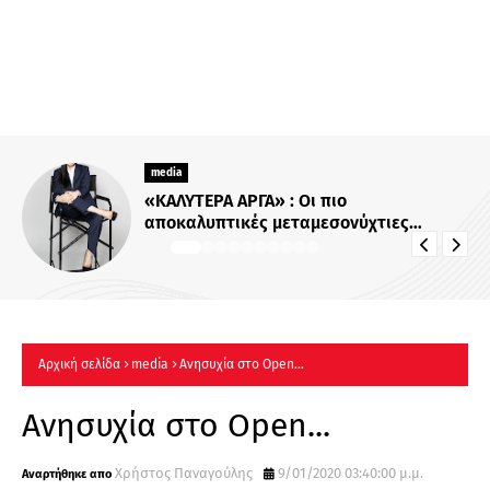
media
Για Σένα»: Γνωρίστε την οικογένεια
Ηλιάδη – Εκεί όπου οι πιο δυνατοί
δεσμοί δοκιμάζονται περισσότερο !
Αρχική σελίδα
media
Ανησυχία στο Open...
Ανησυχία στο Open...
Χρήστος Παναγούλης
9/01/2020 03:40:00 μ.μ.