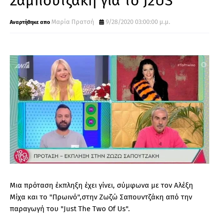
Σαμπουτζάκη για το J2US
Μαρία Πρατσή
9/28/2020 03:00:00 μ.μ.
Μια πρόταση έκπληξη έχει γίνει, σύμφωνα με τον Αλέξη
Μίχα και το "Πρωινό",στην Ζωζώ Σαπουντζάκη από την
παραγωγή του "Just The Two Of Us".