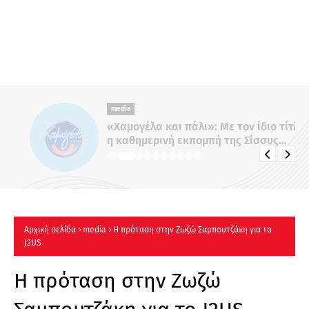
media
«Χαμογέλα και πάλι»: Με τον ίδιο τίτλο
η καθημερινή εκπομπή της Σίσσυς
Χρηστίδου στο Mega - Πότε κάνει
πρεμιέρα;
Αρχική σελίδα
media
H πρόταση στην Ζωζώ Σαμπουτζάκη για το
J2US
H πρόταση στην Ζωζώ