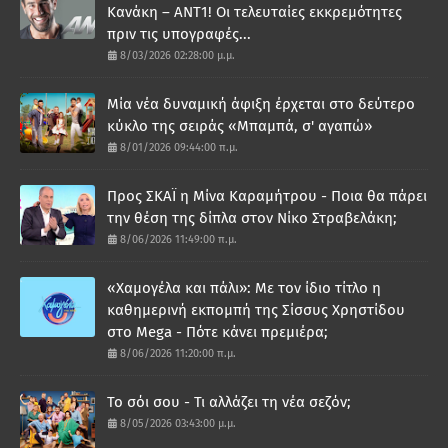
Κανάκη – ΑΝΤ1! Οι τελευταίες εκκρεμότητες
πριν τις υπογραφές...
8/03/2026 02:28:00 μ.μ.
Μία νέα δυναμική άφιξη έρχεται στο δεύτερο
κύκλο της σειράς «Μπαμπά, σ' αγαπώ»
8/01/2026 09:44:00 π.μ.
Προς ΣΚΑΪ η Μίνα Καραμήτρου - Ποια θα πάρει
την θέση της δίπλα στον Νίκο Στραβελάκη;
8/06/2026 11:49:00 π.μ.
«Χαμογέλα και πάλι»: Με τον ίδιο τίτλο η
καθημερινή εκπομπή της Σίσσυς Χρηστίδου
στο Mega - Πότε κάνει πρεμιέρα;
8/06/2026 11:20:00 π.μ.
Το σόι σου - Τι αλλάζει τη νέα σεζόν;
8/05/2026 03:43:00 μ.μ.