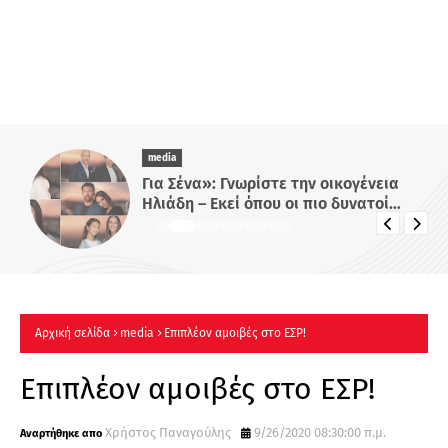
media
Για Σένα»: Γνωρίστε την οικογένεια
Ηλιάδη – Εκεί όπου οι πιο δυνατοί
δεσμοί δοκιμάζονται περισσότερο !
Αρχική σελίδα
media
Επιπλέον αμοιβές στο ΕΣΡ!
Επιπλέον αμοιβές στο ΕΣΡ!
Χρήστος Παναγούλης
9/26/2020 08:30:00 π.μ.