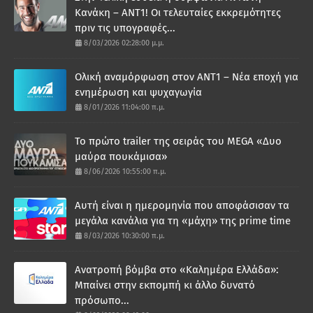
Κανάκη – ΑΝΤ1! Οι τελευταίες εκκρεμότητες
πριν τις υπογραφές...
8/03/2026 02:28:00 μ.μ.
Ολική αναμόρφωση στον ΑΝΤ1 – Νέα εποχή για
ενημέρωση και ψυχαγωγία
8/01/2026 11:04:00 π.μ.
Το πρώτο trailer της σειράς του MEGA «Δυο
μαύρα πουκάμισα»
8/06/2026 10:55:00 π.μ.
Αυτή είναι η ημερομηνία που αποφάσισαν τα
μεγάλα κανάλια για τη «μάχη» της prime time
8/03/2026 10:30:00 π.μ.
Ανατροπή βόμβα στο «Καλημέρα Ελλάδα»:
Μπαίνει στην εκπομπή κι άλλο δυνατό
πρόσωπο...