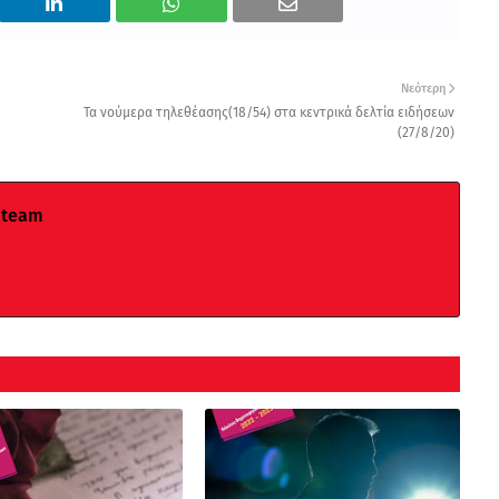
Νεότερη
Τα νούμερα τηλεθέασης(18/54) στα κεντρικά δελτία ειδήσεων
(27/8/20)
 team