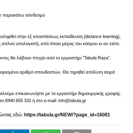
τον παρακάτω σύνδεσμο
ληφθεί στην εξ αποστάσεως εκπαίδευση (distance learning),
πλού υπολογιστή, από όποιο μέρος του κόσμου κι αν είστε.
οντες θα λάβουν πτυχίο από το εργαστήρι "Tabula Rasa".
ιορισμένο αριθμό σπουδαστών. Θα τηρηθεί απόλυτη σειρά
αλούμε επικοινωνήστε με το εργαστήρι δημιουργικής γραφής
στο 6940 655 331 ή στο
e
-
mail
:
info
@
tabula
.
gr
τώντας εδώ:
https://tabula.gr/NEW/?page_id=16081