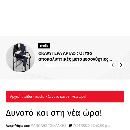
media
Για Σένα»: Γνωρίστε την οικογένεια
Ηλιάδη – Εκεί όπου οι πιο δυνατοί
δεσμοί δοκιμάζονται περισσότερο !
Αρχική σελίδα
media
Δυνατό και στη νέα ώρα!
Δυνατό και στη νέα ώρα!
ΜΑΝΩΛΗΣ ΤΣΙΧΛΑΚΗΣ
7/01/2020 02:40:00 μ.μ.