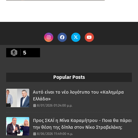
5
Popular Posts
Αυτό είναι το νέο λογότυπο του «Καλημέρα
Ελλάδα»
8/01/2026 01:24:00 μ.μ.
Προς ΣΚΑΪ η Μίνα Καραμήτρου - Ποια θα πάρει
την θέση της δίπλα στον Νίκο Στραβελάκη;
8/06/2026 11:49:00 π.μ.