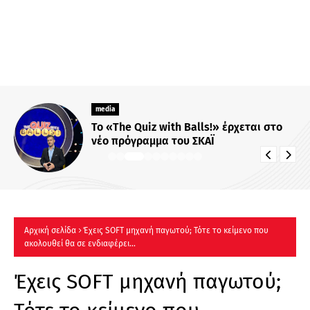
media
Το «The Quiz with Balls!» έρχεται στο
νέο πρόγραμμα του ΣΚΑΪ
Αρχική σελίδα
Έχεις SOFT μηχανή παγωτού; Τότε το κείμενο που
ακολουθεί θα σε ενδιαφέρει...
Έχεις SOFT μηχανή παγωτού;