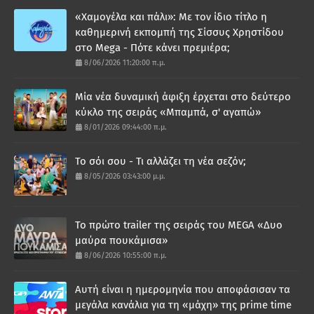
«Χαμογέλα και πάλι»: Με τον ίδιο τίτλο η
καθημερινή εκπομπή της Σίσσυς Χρηστίδου
στο Mega - Πότε κάνει πρεμιέρα;
8/06/2026 11:20:00 π.μ.
Μία νέα δυναμική άφιξη έρχεται στο δεύτερο
κύκλο της σειράς «Μπαμπά, σ' αγαπώ»
8/01/2026 09:44:00 π.μ.
Το σόι σου - Τι αλλάζει τη νέα σεζόν;
8/05/2026 03:43:00 μ.μ.
Το πρώτο trailer της σειράς του MEGA «Δυο
μαύρα πουκάμισα»
8/06/2026 10:55:00 π.μ.
Αυτή είναι η ημερομηνία που αποφάσισαν τα
μεγάλα κανάλια για τη «μάχη» της prime time