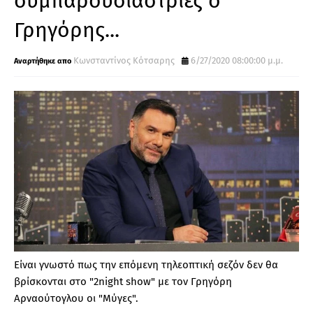
συμπαρουσιάστριες ο
Γρηγόρης...
Κωνσταντίνος Κότσαρης
6/27/2020 08:00:00 μ.μ.
Είναι γνωστό πως την επόμενη τηλεοπτική σεζόν δεν θα
βρίσκονται στο "2night show" με τον Γρηγόρη
Αρναούτογλου οι "Μύγες".