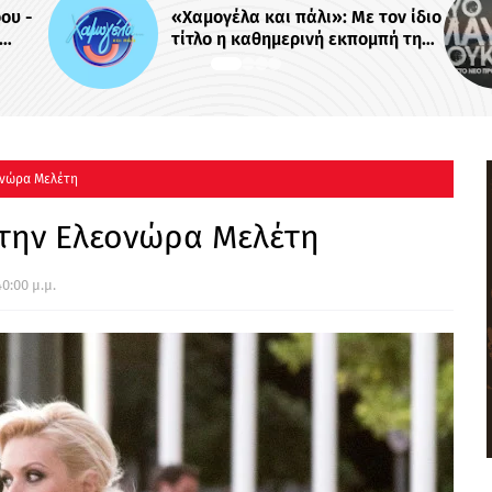
μογέλα και πάλι»: Με τον ίδιο
Το πρώτο traile
λο η καθημερινή εκπομπή της
MEGA «Δυο μαύ
συς Χρηστίδου στο Mega -
ε κάνει πρεμιέρα;
ονώρα Μελέτη
στην Ελεονώρα Μελέτη
0:00 μ.μ.