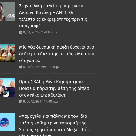
Στην τελική ευθεία η συμφωνία
Αντώνη Κανάκη – ΑΝΤ1! Οι
τελευταίες εκκρεμότητες πριν τις
υπογραφές...
8/03/2026 02:28:00 μ.μ.
Μία νέα δυναμική άφιξη έρχεται στο
δεύτερο κύκλο της σειράς «Μπαμπά,
σ' αγαπώ»
8/01/2026 09:44:00 π.μ.
Προς ΣΚΑΪ η Μίνα Καραμήτρου -
Ποια θα πάρει την θέση της δίπλα
στον Νίκο Στραβελάκη;
8/06/2026 11:49:00 π.μ.
«Χαμογέλα και πάλι»: Με τον ίδιο
τίτλο η καθημερινή εκπομπή της
Σίσσυς Χρηστίδου στο Mega - Πότε