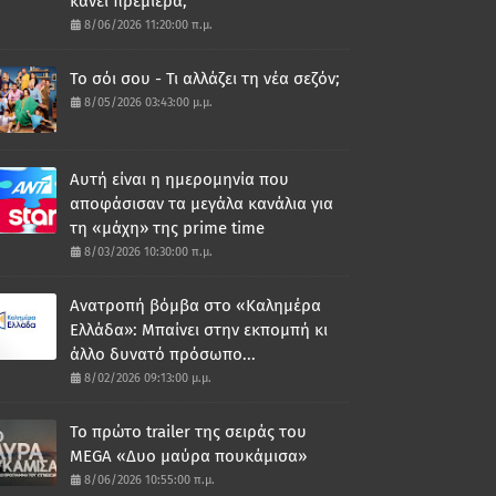
κάνει πρεμιέρα;
8/06/2026 11:20:00 π.μ.
Το σόι σου - Τι αλλάζει τη νέα σεζόν;
8/05/2026 03:43:00 μ.μ.
Αυτή είναι η ημερομηνία που
αποφάσισαν τα μεγάλα κανάλια για
τη «μάχη» της prime time
8/03/2026 10:30:00 π.μ.
Ανατροπή βόμβα στο «Καλημέρα
Ελλάδα»: Μπαίνει στην εκπομπή κι
άλλο δυνατό πρόσωπο...
8/02/2026 09:13:00 μ.μ.
Το πρώτο trailer της σειράς του
MEGA «Δυο μαύρα πουκάμισα»
8/06/2026 10:55:00 π.μ.