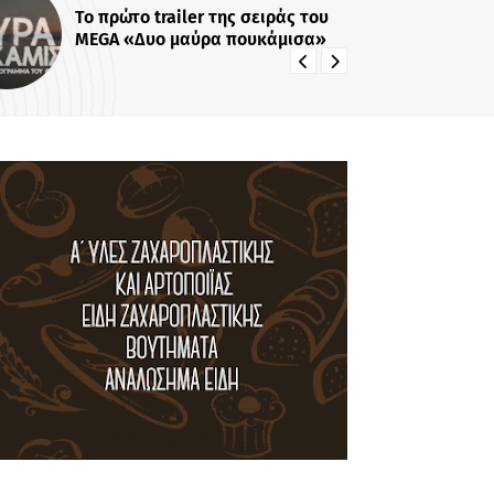
r της σειράς του
Επιστροφή-έκπληξη: Η Έλε
ρα πουκάμισα»
Κατρίτση αναλαμβάνει νέα
εκπομπή - Σε αυτό το κανάλ
την δούμε