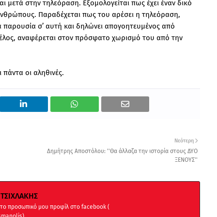
αι μετά στην τηλεόραση. Εξομολογείται πως έχει έναν δικό
 ανθρώπους. Παραδέχεται πως του αρέσει η τηλεόραση,
μια παρουσία σ’ αυτή και δηλώνει απογοητευμένος από
Τέλος, αναφέρεται στον πρόσφατο χωρισμό του από την
ι πάντα οι αληθινές.
Νεότερη
Δημήτρης Αποστόλου: ''Θα άλλαζα την ιστορία στους ΔΥΟ
ΞΕΝΟΥΣ''
ΤΣΙΧΛΑΚΗΣ
 στο προσωπικό μου προφίλ στο facebook (
smanolis)