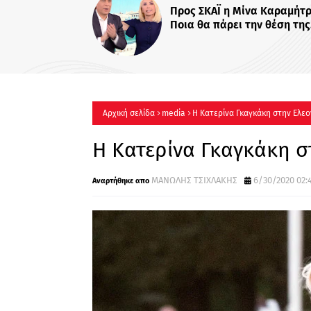
«Χα
τίτ
Σίσ
Πότ
Αρχική σελίδα
media
Η Κατερίνα Γκαγκάκη στην Ελε
Η Κατερίνα Γκαγκάκη 
ΜΑΝΩΛΗΣ ΤΣΙΧΛΑΚΗΣ
6/30/2020 02:4