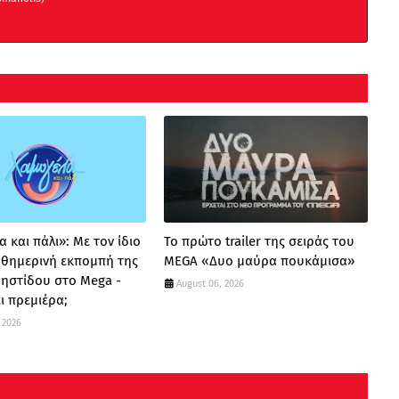
 και πάλι»: Με τον ίδιο
Το πρώτο trailer της σειράς του
καθημερινή εκπομπή της
MEGA «Δυο μαύρα πουκάμισα»
ρηστίδου στο Mega -
August 06, 2026
ι πρεμιέρα;
 2026