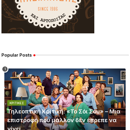
Popular Posts
ΚΡΙΤΙΚΈΣ
Τηλεοπτική Κριτική: «Το Σόι Σου» – Μια
επιστροφή που μάλλον δεν έπρεπε να
γίνει...