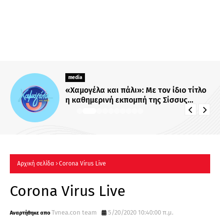
media
«Χαμογέλα και πάλι»: Με τον ίδιο τίτλο
η καθημερινή εκπομπή της Σίσσυς
Χρηστίδου στο Mega - Πότε κάνει
πρεμιέρα;
Αρχική σελίδα
Corona Virus Live
Corona Virus Live
Tvnea.con team
5/20/2020 10:40:00 π.μ.