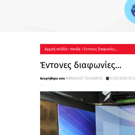
«Χαμογέλα και πάλι»: Με το
τίτλο η καθημερινή εκπομπ
Σίσσυς Χρηστίδου στο Mega
Πότε κάνει πρεμιέρα;
Αρχική σελίδα
media
Έντονες διαφωνίες...
Έντονες διαφωνίες...
ΜΑΝΩΛΗΣ ΤΣΙΧΛΑΚΗΣ
5/20/2020 07:2