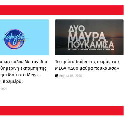
 και πάλι»: Με τον ίδιο
Το πρώτο trailer της σειράς του
καθημερινή εκπομπή της
MEGA «Δυο μαύρα πουκάμισα»
ρηστίδου στο Mega -
August 06, 2026
ι πρεμιέρα;
 2026