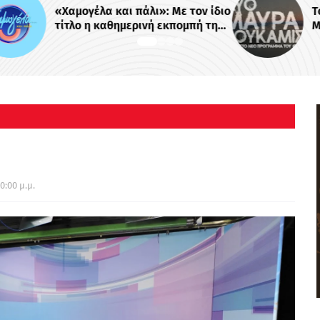
ν ίδιο
Το πρώτο trailer της σειράς του
ή της
MEGA «Δυο μαύρα πουκάμισα»
 -
0:00 μ.μ.