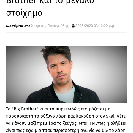
Brother και το μεγάλο
στοίχημα
Χρήστος Παναγούλης
3/06/2020 03:40:00 μ.μ.
Το "
Big
Brother
" κι αυτό πυρετωδώς ετοιμάζεται με
παρουσιαστή το σύζυγο Χάρη Βαρθακούρη στον
Skai
. Λέτε
να κάνουν μαζί πρεμιέρα το ζεύγος; Μπα. Πάντως η αλήθεια
είναι πως έχω μια τσακ περισσότερη αγωνία να δω το Χάρη