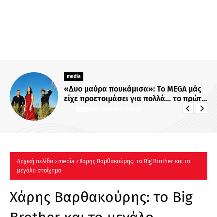
media
ΑΝΑΚΟΙΝΩΣΗ 🔴 Το TVNEA.com
ανανεώνεται και εξελίσσεται
Αρχική σελίδα
media
Χάρης Βαρθακούρης: το Big Brother και το
μεγάλο στοίχημα
Χάρης Βαρθακούρης: το Big