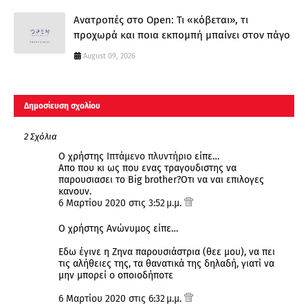
Ανατροπές στο Open: Τι «κόβεται», τι
προχωρά και ποια εκπομπή μπαίνει στον πάγο
August 09, 2026
Δημοσίευση σχολίου
2 Σχόλια
Ο χρήστης
Ιπτάμενο πλυντήριο
είπε…
Απο που κι ως που ενας τραγουδιστης να
παρουσιασει το Big brother?Οτι να ναι επιλογες
κανουν.
6 Μαρτίου 2020 στις 3:52 μ.μ.
Ο χρήστης Ανώνυμος είπε…
Εδω έγινε η Ζηνα παρουσιάστρια (θεε μου), να πει
τις αλήθειες της, τα θανατικά της δηλαδή, γιατί να
μην μπορεί ο οποιοδήποτε
6 Μαρτίου 2020 στις 6:32 μ.μ.