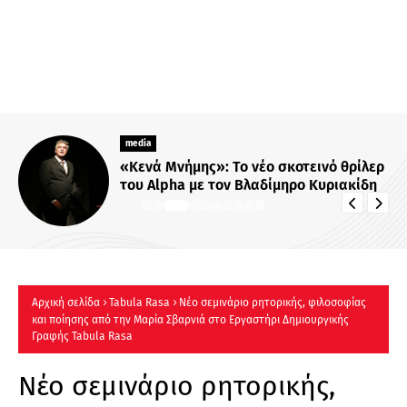
media
«Κενά Μνήμης»: Το νέο σκοτεινό θρίλερ
του Alpha με τον Βλαδίμηρο Κυριακίδη
Αρχική σελίδα
Tabula Rasa
Νέο σεμινάριο ρητορικής, φιλοσοφίας
και ποίησης από την Μαρία Σβαρνιά στο Εργαστήρι Δημιουργικής
Γραφής Tabula Rasa
Νέο σεμινάριο ρητορικής,