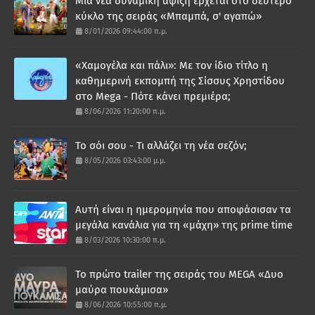
Μία νέα δυναμική άφιξη έρχεται στο δεύτερο
κύκλο της σειράς «Μπαμπά, σ' αγαπώ»
8/01/2026 09:44:00 π.μ.
«Χαμογέλα και πάλι»: Με τον ίδιο τίτλο η
καθημερινή εκπομπή της Σίσσυς Χρηστίδου
στο Mega - Πότε κάνει πρεμιέρα;
8/06/2026 11:20:00 π.μ.
Το σόι σου - Τι αλλάζει τη νέα σεζόν;
8/05/2026 03:43:00 μ.μ.
Αυτή είναι η ημερομηνία που αποφάσισαν τα
μεγάλα κανάλια για τη «μάχη» της prime time
8/03/2026 10:30:00 π.μ.
Το πρώτο trailer της σειράς του MEGA «Δυο
μαύρα πουκάμισα»
8/06/2026 10:55:00 π.μ.