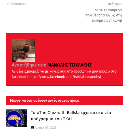
Παλαιότερη
Νεότερη
Δείτε τα νούμερα
τηλεθέασης(18/54) στη
μεσημεριανή ζώνη!
Αναρτήθηκε από
ΜΑΝΩΛΗΣ ΤΣΙΧΛΑΚΗΣ
Αν θέλεις,μπορείς να με κάνεις add στο προσωπικό μου προφίλ στο
facebook ( https://www.facebook.com/tsihlakismanolis)
Μπορεί να σας αρέσουν αυτές οι αναρτήσεις
Το «The Quiz with Balls!» έρχεται στο νέο
πρόγραμμα του ΣΚΑΪ
August 07, 2026