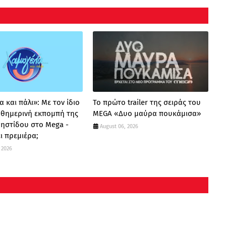
 και πάλι»: Με τον ίδιο
Το πρώτο trailer της σειράς του
καθημερινή εκπομπή της
MEGA «Δυο μαύρα πουκάμισα»
ρηστίδου στο Mega -
August 06, 2026
ι πρεμιέρα;
 2026