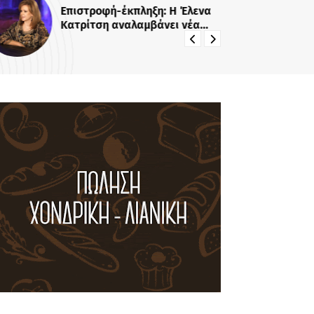
Επιστροφή-έκπληξη: Η Έλενα
Αγ
Κατρίτση αναλαμβάνει νέα
Ζη
εκπομπή - Σε αυτό το κανάλι θα
χα
την δούμε
ακ