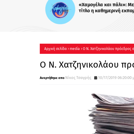
«Χαμογέλα και πάλι»: Με το
τίτλο η καθημερινή εκπομπ
Σίσσυς Χρηστίδου στο Mega
Πότε κάνει πρεμιέρα;
Αρχική σελίδα
media
Ο Ν. Χατζηνικολάου πρόεδρος 
Ο Ν. Χατζηνικολάου πρ
Νίκος Τσαγρής
10/17/2019 06:20:00 μ