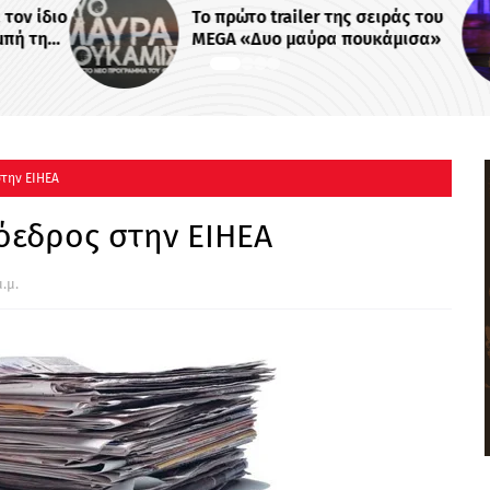
ν ίδιο
Το πρώτο trailer της σειράς του
ή της
MEGA «Δυο μαύρα πουκάμισα»
 -
στην ΕΙΗΕΑ
όεδρος στην ΕΙΗΕΑ
.μ.