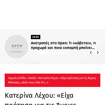
media
Ανατροπές στο Open: Τι «κόβεται», τι
προχωρά και ποια εκπομπή μπαίνει
στον πάγο
Αρχική σελίδα
media
Κατερίνα Λέχου: «Είχα πρόταση για τις Άγριες
Μέλισσες, αλλά τους είπα ότι…»
Κατερίνα Λέχου: «Είχα