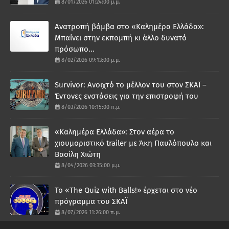
8/01/2026 01:24:00 μ.μ.
Ανατροπή βόμβα στο «Καλημέρα Ελλάδα»:
Μπαίνει στην εκπομπή κι άλλο δυνατό
πρόσωπο...
8/02/2026 09:13:00 μ.μ.
Survivor: Ανοιχτό το μέλλον του στον ΣΚΑΪ –
Έντονες ενστάσεις για την επιστροφή του
8/03/2026 10:15:00 π.μ.
«Καλημέρα Ελλάδα»: Στον αέρα το
χιουμοριστικό trailer με Άκη Παυλόπουλο και
Βασίλη Χιώτη
8/04/2026 03:35:00 μ.μ.
Το «The Quiz with Balls!» έρχεται στο νέο
πρόγραμμα του ΣΚΑΪ
8/07/2026 11:26:00 π.μ.