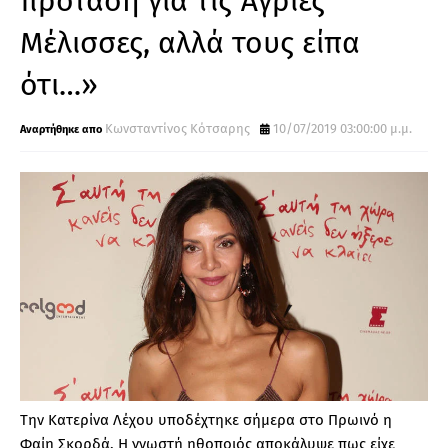
πρόταση για τις Άγριες
Μέλισσες, αλλά τους είπα
ότι…»
Κωνσταντίνος Κότσαρης
10/07/2019 03:00:00 μ.μ.
Την Κατερίνα Λέχου υποδέχτηκε σήμερα στο Πρωινό η
Φαίη Σκορδά. Η γνωστή ηθοποιός αποκάλυψε πως είχε