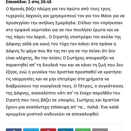
Επεισόδιο: 2 στις 20.45
Ο Βρανάς βάζει πλώρη για τον πρώτο από τους τρεις
τυχερούς λαχνούς και χρησιμοποιεί τον γιο του Μάνο για να
προσεγγίσει την ανήλικη Σμαράγδα. Στέλνει τον «πρίγκιπα»
στο ορφανό κοριτσάκι για να του πουλήσει έρωτα και να
της πάρει τον λαχνό.. Ο Στρατής επιστρέφει τον σκύλο της
Δάφνης αλλά για κακή του τύχη τον πιάνει στα πράσα η
Δάφνη.Το ψέμα που θα της πει για να την πείσει ότι δεν
είναι κλέφτης, θα την πείσει; Ο Σωτήρης αποφασίζει να
παραιτηθεί απ’ τη δουλειά του και να κάνει τη ζωή που δεν
έζησε, ενώ η γυναίκα του Χριστίνα προσπαθεί να κρατήσει
τις ισορροπίες και να μην επιτρέψει στα χρήματα να
διαβρώσουν την οικογένειά τους. Ο Πέτρος, ο συγκάτοικος
της Δάφνης, ανακαλύπτει κάτι απ’ το ένοχο παρελθόν του
Στρατή που τους βάζει σε υποψίες. Σωτήρης και Χριστίνα
έχουν μια αναπάντεχη επίσκεψη απ’ τα... παλιά. Ένα καλά
κρυμμένο μυστικό κινδυνεύει να αποκαλυφθεί.