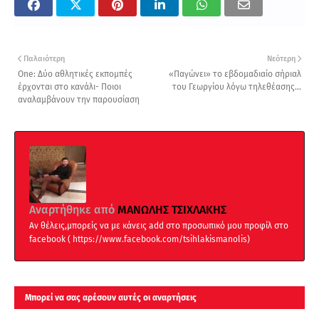
Παλαιότερη
Νεότερη
One: Δύο αθλητικές εκπομπές
«Παγώνει» το εβδομαδιαίο σήριαλ
έρχονται στο κανάλι- Ποιοι
του Γεωργίου λόγω τηλεθέασης...
αναλαμβάνουν την παρουσίαση
Αναρτήθηκε από
ΜΑΝΩΛΗΣ ΤΣΙΧΛΑΚΗΣ
Αν θέλεις,μπορείς να με κάνεις add στο προσωπικό μου προφίλ στο
facebook ( https://www.facebook.com/tsihlakismanolis)
Μπορεί να σας αρέσουν αυτές οι αναρτήσεις