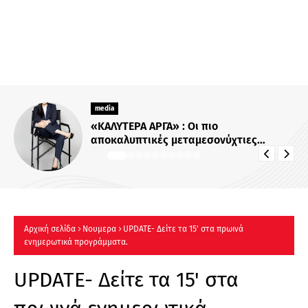
media
Για Σένα»: Γνωρίστε την οικογένεια
Ηλιάδη – Εκεί όπου οι πιο δυνατοί
δεσμοί δοκιμάζονται περισσότερο !
Αρχική σελίδα
Νουμερα
UPDATE- Δείτε τα 15' στα πρωινά
ενημερωτικά προγράμματα.
UPDATE- Δείτε τα 15' στα