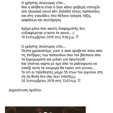
Ο χρήστης Ανώνυμος είπε…
Ναι η αλήθεια είναι ο Σκαι κάνει φοβερή επιτυχία
στο ηλικιακό κοινό 60+, δηλαδή στους παππούδες
και στις γιαγιάδες που θέλουν ησυχία, τάξις,
ασφάλεια και συντήρηση.
Κρίμα μόνο που κανείς διαφημιστής δεν
ενδιαφέρεται γι'αυτο το κοινο... :/
19 Σεπτεμβρίου 2019 στις 9:30 μ.μ.
Ο χρήστης Ανώνυμος είπε…
Πεστα χρυσοστομε, γιατι ο σκαι κρυβεται πισω απο
τις πυτζαμες των παπουδων που τον βλεπουν απο
τα ξημερωματα και μιλαει για πρωτιες!!!!
Και στατικη καρτα με ηχο απο το ραδιοφωνο να
επαιζε αυτα τα νουμερα θα εκανε στο γενικο...
Το οτι οι τηλεθεατες μεχρι 55 ετων τον ριχνουν στη
2η-3η θεση δεν σας λεει τιποτα;;;;;;
20 Σεπτεμβρίου 2019 στις 12:03 π.μ.
Δημοσίευση σχολίου