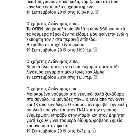
σκαι) πηγαινουν πολυ καλα, νομιζω και στα δυο
καναλια ειναι πολυ ευχαριστημενοι.
19 Σεπτεμβρίου 2019 στις 10:04 π.μ.
Ο χρήστης Ανώνυμος είπε…
To ΟΠΕΝ μία χαμηλά μία Ψηλά η ώρα 5:30 και αυτά
τα νούμερα πέρσι δεν τα είδαμε μου φαίνεται,ενώ η
εκπομπή τον 7 στα περσινά επίπεδα.
Η τριάδα οκ αρχή είναι ακόμη....
19 Σεπτεμβρίου 2019 στις 11:13 π.μ.
Ο χρήστης Ανώνυμος είπε…
Βασικά όλοι πρέπει να είναι ευχαριστημένοι. Με
λιγότερο ευχαριστημένο ίσως τον Alpha.
19 Σεπτεμβρίου 2019 στις 11:13 π.μ.
Ο χρήστης Ανώνυμος είπε…
Moιρασμένα νούμερα στο νεανικό, αλλά ξεκάθαρα
στο σύνολο. 10 μονάδες πάνω ο ΣΚΑΙ απο τον αντ1
και 18 απο τον Άλφα. Ο κόσμος ανταμείβει την καλή
δουλειά που γίνεται στον ΣΚΑΙ και την έγκαιρη
ενημέρωση. Μπράβο στην Μαρία και στον Δημήτρη
γιατί έχουν γίνει τρομερό δίδυμο, φοβερή χημεία
και άνεση στον φακό.
19 Σεπτεμβρίου 2019 στις 1:43 μ.μ.