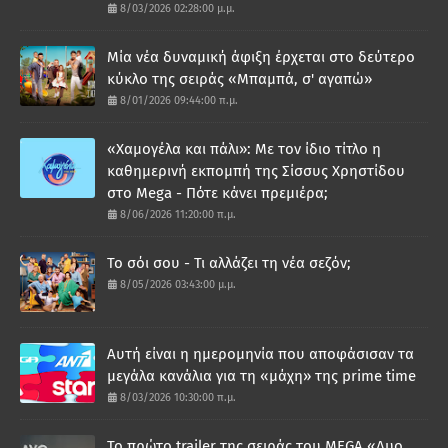
8/03/2026 02:28:00 μ.μ.
Μία νέα δυναμική άφιξη έρχεται στο δεύτερο
κύκλο της σειράς «Μπαμπά, σ' αγαπώ»
8/01/2026 09:44:00 π.μ.
«Χαμογέλα και πάλι»: Με τον ίδιο τίτλο η
καθημερινή εκπομπή της Σίσσυς Χρηστίδου
στο Mega - Πότε κάνει πρεμιέρα;
8/06/2026 11:20:00 π.μ.
Το σόι σου - Τι αλλάζει τη νέα σεζόν;
8/05/2026 03:43:00 μ.μ.
Αυτή είναι η ημερομηνία που αποφάσισαν τα
μεγάλα κανάλια για τη «μάχη» της prime time
8/03/2026 10:30:00 π.μ.
Το πρώτο trailer της σειράς του MEGA «Δυο