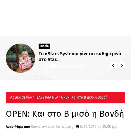
media
Το «Stars System» γίνεται καθημερινό
στο Star...
Αρχική σελίδα
ΤΕΛΕΥΤΑΙΑ ΝΕΑ
OPEN: Και στο Β μισό η Βανδή
OPEN: Και στο Β μισό η Βανδή
Κωνσταντίνος Κότσαρης
8/19/2019 05:35:00 μ.μ.