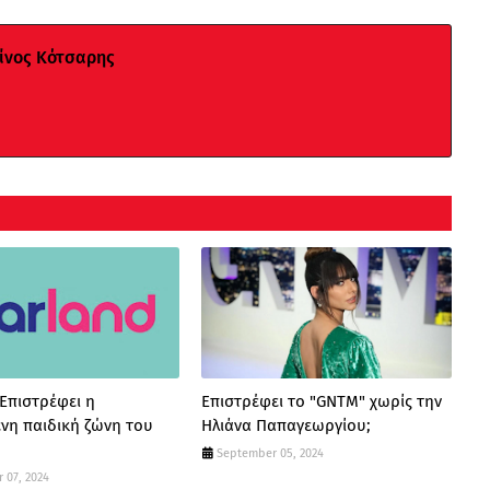
νος Κότσαρης
 Επιστρέφει η
Επιστρέφει το "GNTM" χωρίς την
νη παιδική ζώνη του
Ηλιάνα Παπαγεωργίου;
September 05, 2024
 07, 2024