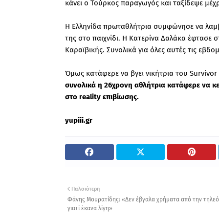
κάνει ο Τούρκος παραγωγός και ταξίδεψε μέχρι
Η Ελληνίδα πρωταθλήτρια συμφώνησε να λαμβά
της στο παιχνίδι. Η Κατερίνα Δαλάκα έφτασε σ
Καραϊβικής. Συνολικά για όλες αυτές τις εβδ
Όμως κατάφερε να βγει νικήτρια του Survivor 
συνολικά η 26χρονη αθλήτρια κατάφερε να κε
στο reality επιβίωσης.
yupiii.gr
Παλαιότερη
Φάνης Μουρατίδης: «Δεν έβγαλα χρήματα από την τηλε
γιατί έκανα λίγη»