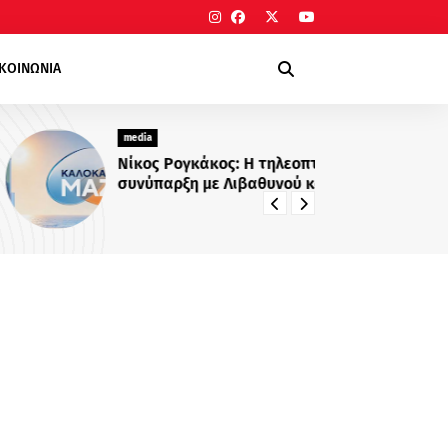
ΙΚΟΙΝΩΝΙΑ
media
me
Νίκος Ρογκάκος: Η τηλεοπτική
Νε
συνύπαρξη με Λιβαθυνού και
Σίσκο και τα μαθήματα της
διαδρομής του