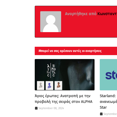
Αναρτήθηκε από
Κωνσταντί
Μπορεί να σας αρέσουν αυτές οι αναρτήσεις
Άγιος έρωτας: Ανατροπή με την
Starland:
προβολή της σειράς στον ALPHA
ανανεωμέ
Star
September 08, 2024
September