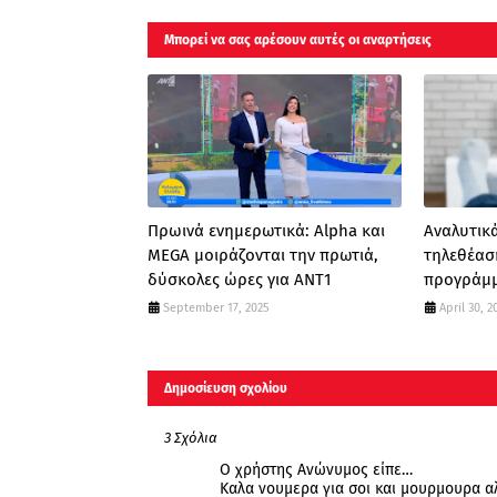
Μπορεί να σας αρέσουν αυτές οι αναρτήσεις
Πρωινά ενημερωτικά: Alpha και
Αναλυτικά
MEGA μοιράζονται την πρωτιά,
τηλεθέασ
δύσκολες ώρες για ΑΝΤ1
προγράμμ
September 17, 2025
April 30, 2
Δημοσίευση σχολίου
3 Σχόλια
Ο χρήστης Ανώνυμος είπε…
Καλα νουμερα για σοι και μουρμουρα α