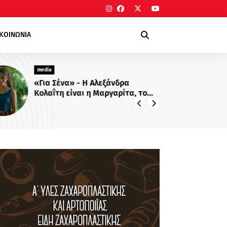
ΙΚΟΙΝΩΝΙΑ
media
me
«Για Σένα» - Η Αλεξάνδρα
Πρ
Κολαΐτη είναι η Μαργαρίτα, το
Πο
κορίτσι που θα ρισκάρει τα
δί
πάντα για τα όνειρά της