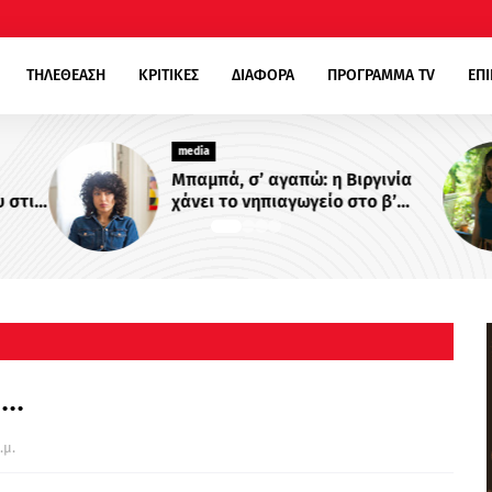
ΤΗΛΕΘΕΑΣΗ
ΚΡΙΤΙΚΕΣ
ΔΙΑΦΟΡΑ
ΠΡΟΓΡΑΜΜΑ TV
ΕΠ
media
Μπαμπά, σ’ αγαπώ: η Βιργινία
 στις
χάνει το νηπιαγωγείο στο β’
κύκλο της σειράς!
..
.μ.