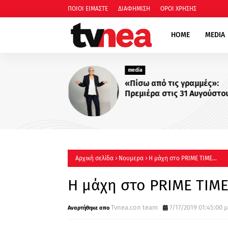
ΠΟΙΟΙ ΕΙΜΑΣΤΕ
ΔΙΑΦΗΜΙΣΗ
ΟΡΟΙ ΧΡΗΣΗΣ
HOME
MEDIA
media
«Πίσω από τις γραμμές»:
Πρεμιέρα στις 31 Αυγούστου
22:00
Αρχική σελίδα
Νουμερα
Η μάχη στο PRIME TIME...
Η μάχη στο PRIME TIME.
Tvnea.con team
7/17/2019 01:45:00 μ