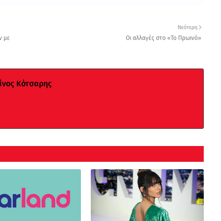
Νεότερη
ν με
Οι αλλαγές στο «Το Πρωινό»
νος Κότσαρης