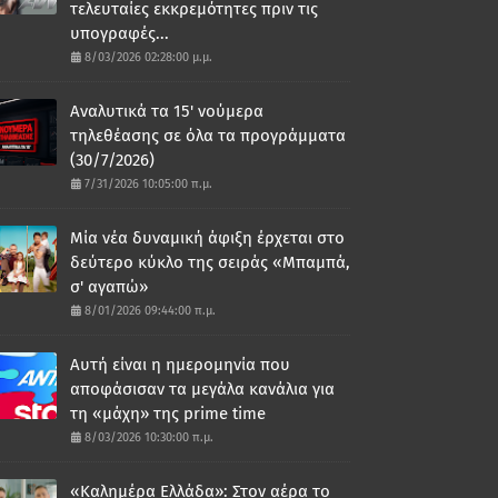
τελευταίες εκκρεμότητες πριν τις
υπογραφές...
8/03/2026 02:28:00 μ.μ.
Αναλυτικά τα 15' νούμερα
τηλεθέασης σε όλα τα προγράμματα
(30/7/2026)
7/31/2026 10:05:00 π.μ.
Μία νέα δυναμική άφιξη έρχεται στο
δεύτερο κύκλο της σειράς «Μπαμπά,
σ' αγαπώ»
8/01/2026 09:44:00 π.μ.
Αυτή είναι η ημερομηνία που
αποφάσισαν τα μεγάλα κανάλια για
τη «μάχη» της prime time
8/03/2026 10:30:00 π.μ.
«Καλημέρα Ελλάδα»: Στον αέρα το