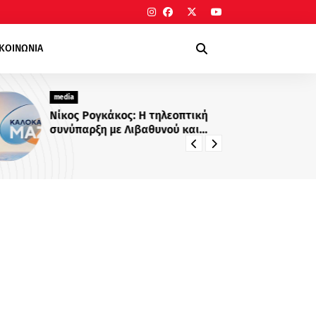
ΙΚΟΙΝΩΝΙΑ
media
me
Νίκος Ρογκάκος: Η τηλεοπτική
Νε
συνύπαρξη με Λιβαθυνού και
Σίσκο και τα μαθήματα της
διαδρομής του