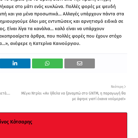
θήκαμε στο μάτι ενός κυκλώνα. Πολλές φορές με ψευδή
πομπή και για μένα προσωπικά… Αλλαγές υπάρχουν πάντα στα
δημιουργούμε όλοι μας εντυπώσεις και αρνητισμό ειδικά σε
. Είναι λίγα τα κανάλια… καλό είναι να υπάρχουν
 κακοπροαίρετα άρθρα, που πολλές φορές που έχουν στόχο
…», ανέφερε η Κατερίνα Καινούργιου.
Νεότερη
ετά....
Μέγκι Ντρίο: «Αν ήθελα να ξαναμπώ στο GNTM, η παραγωγή θα
με άφηνε γιατί έκανα νούμερα!»
νος Κότσαρης