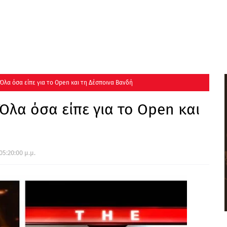
Όλα όσα είπε για το Open και τη Δέσποινα Βανδή
Όλα όσα είπε για το Open και
05:20:00 μ.μ.