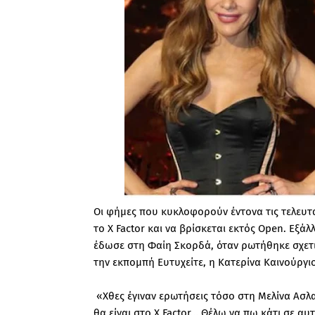
Οι φήμες που κυκλοφορούν έντονα τις τελευτ
το X Factor και να βρίσκεται εκτός Open. Εξά
έδωσε στη Φαίη Σκορδά, όταν ρωτήθηκε σχετικά
την εκπομπή Ευτυχείτε, η Κατερίνα Καινούργι
«Χθες έγιναν ερωτήσεις τόσο στη Μελίνα Ασλα
θα είναι στο X Factor… Θέλω να πω κάτι σε αυ