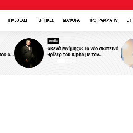
ΤΗΛΕΘΕΑΣΗ
ΚΡΙΤΙΚΕΣ
ΔΙΑΦΟΡΑ
ΠΡΟΓΡΑΜΜΑ TV
ΕΠ
media
«Κενά Μνήμης»: Το νέο σκοτεινό
ου οι
θρίλερ του Alpha με τον
ονται
Βλαδίμηρο Κυριακίδη