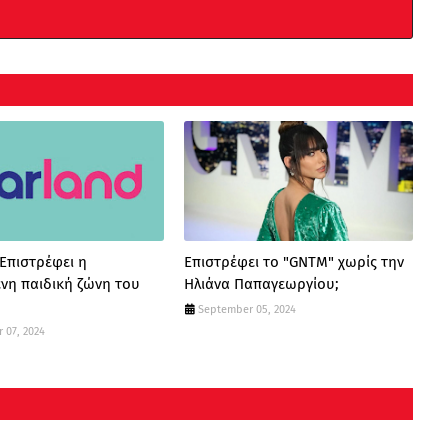
 Επιστρέφει η
Επιστρέφει το "GNTM" χωρίς την
νη παιδική ζώνη του
Ηλιάνα Παπαγεωργίου;
September 05, 2024
 07, 2024