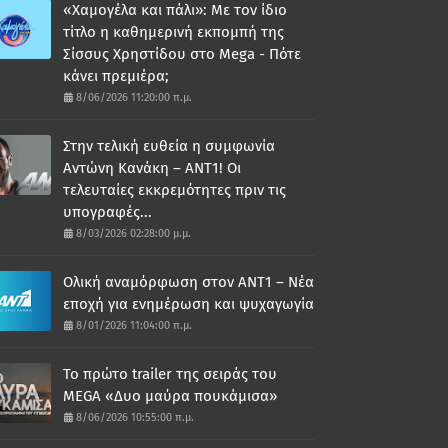
«Χαμογέλα και πάλι»: Με τον ίδιο
τίτλο η καθημερινή εκπομπή της
Σίσσυς Χρηστίδου στο Mega - Πότε
κάνει πρεμιέρα;
8/06/2026 11:20:00 π.μ.
Στην τελική ευθεία η συμφωνία
Αντώνη Κανάκη – ΑΝΤ1! Οι
τελευταίες εκκρεμότητες πριν τις
υπογραφές...
8/03/2026 02:28:00 μ.μ.
Ολική αναμόρφωση στον ΑΝΤ1 – Νέα
εποχή για ενημέρωση και ψυχαγωγία
8/01/2026 11:04:00 π.μ.
Το πρώτο trailer της σειράς του
MEGA «Δυο μαύρα πουκάμισα»
8/06/2026 10:55:00 π.μ.