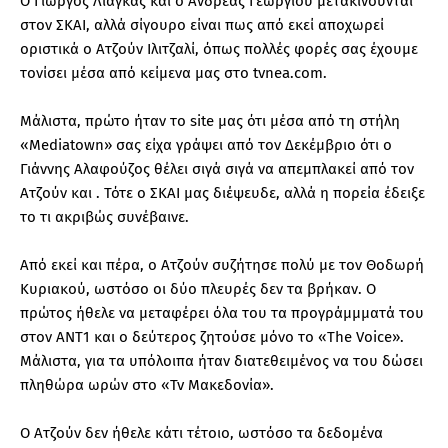
Ο Γιώργος Λιάγκας και ο Ανδρέας Γεωργίου μετακινούνται
στον ΣΚΑΙ, αλλά σίγουρο είναι πως από εκεί αποχωρεί
οριστικά ο Ατζούν Ιλιτζαλί, όπως πολλές φορές σας έχουμε
τονίσει μέσα από κείμενα μας στο tvnea.com.
Μάλιστα, πρώτο ήταν το site μας ότι μέσα από τη στήλη
«Mediatown» σας είχα γράψει από τον Δεκέμβριο ότι ο
Γιάννης Αλαφούζος θέλει σιγά σιγά να απεμπλακεί από τον
Ατζούν και . Τότε ο ΣΚΑΙ μας διέψευδε, αλλά η πορεία έδειξε
το τι ακριβώς συνέβαινε.
Από εκεί και πέρα, ο Ατζούν συζήτησε πολύ με τον Θοδωρή
Κυριακού, ωστόσο οι δύο πλευρές δεν τα βρήκαν. Ο
πρώτος ήθελε να μεταφέρει όλα του τα προγράμμματά του
στον ΑΝΤ1 και ο δεύτερος ζητούσε μόνο το «The Voice».
Μάλιστα, για τα υπόλοιπα ήταν διατεθειμένος να του δώσει
πληθώρα ωρών στο «Tv Μακεδονία».
Ο Ατζούν δεν ήθελε κάτι τέτοιο, ωστόσο τα δεδομένα