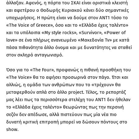
άλλαξαν. Αφενός, η πόρτα του ΣΚΑΙ είναι οριστικά κλειστή
και αφετέρου ο Θοδωρής Κυριακού κάνει δύο σημαντικές
υποχωρήσεις. Η πρώτη είναι να δούμε στον ΑΝΤ1 τόσο το
«The Voice of Greece», όσο και το «Ελλάδα έχεις ταλέντο»
και τα υπόλοιπα «My style rocks», «Survivor», «Power of
love» σε ένα πλήρως ανανεωμένο «Μακεδονία Tv» με κατά
πάσα πιθανότητα άλλο όνομα και με δυνατότητες να σταθεί
στον σκληρό ανταγωνισμό.
Όσο για το «Τhe Four», προφανώς η πιθανή προσθήκη του
«The Voice» θα το αφήσει προσωρινά στον πάγο. Έτσι και
αλλιώς, η ομάδα των ανθρώπων που το «τρέχουν» θα
μεταφερθούν απλά στο άλλο project. Τέλος, το ρεπορτάζ
μας λέει πως τα περισσότερα στελέχη του ΑΝΤ1 δεν ήθελαν
το «Ελλάδα έχεις ταλέντο» θεωρώντας πως την περσινή
σεζόν δεν απέδωσε, αλλά πιστεύουν πως μία νέα πιο
δυνατή κριτική επιτροπή μπορεί να δώσουν πόντους στο
show.