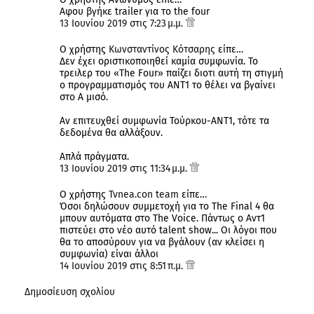
Αφου βγήκε trailer για το the four
13 Ιουνίου 2019 στις 7:23 μ.μ.
Ο χρήστης
Κωνσταντίνος Κότσαρης
είπε…
Δεν έχει οριστικοποιηθεί καμία συμφωνία. Το
τρειλερ του «The Four» παίζει διοτι αυτή τη στιγμή
ο προγραμματισμός του ΑΝΤ1 το θέλει να βγαίνει
στο Α μισό.
Αν επιτευχθεί συμφωνία Τούρκου-ΑΝΤ1, τότε τα
δεδομένα θα αλλάξουν.
Απλά πράγματα.
13 Ιουνίου 2019 στις 11:34 μ.μ.
Ο χρήστης
Tvnea.con team
είπε…
Όσοι δηλώσουν συμμετοχή για το The Final 4 θα
μπουν αυτόματα στο The Voice. Πάντως ο Αντ1
πιστεύει στο νέο αυτό talent show... Οι λόγοι που
θα το αποσύρουν για να βγάλουν (αν κλείσει η
συμφωνία) είναι άλλοι
14 Ιουνίου 2019 στις 8:51 π.μ.
Δημοσίευση σχολίου