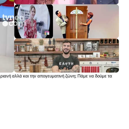
μεριανή αλλά και την απογευματινή ζώνη; Πάμε να δούμε τα