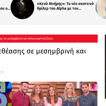
«Κενά Μνήμης»: Το νέο σκοτεινό
ου οι
θρίλερ του Alpha με τον
ονται
Βλαδίμηρο Κυριακίδη
ης σε μεσημβρινή και απογευματινή ζώνη
εθέασης σε μεσημβρινή και
μ.μ.