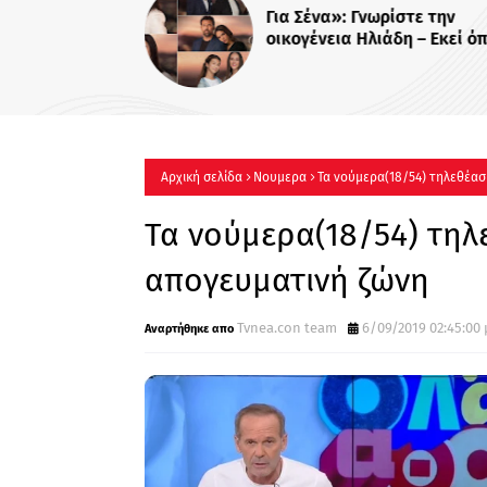
Για Σένα»: Γνωρίστε την
οικογένεια Ηλιάδη – Εκεί όπ
πιο δυνατοί δεσμοί δοκιμάζ
περισσότερο !
Αρχική σελίδα
Νουμερα
Τα νούμερα(18/54) τηλεθέασ
Τα νούμερα(18/54) τηλ
απογευματινή ζώνη
Tvnea.con team
6/09/2019 02:45:00 