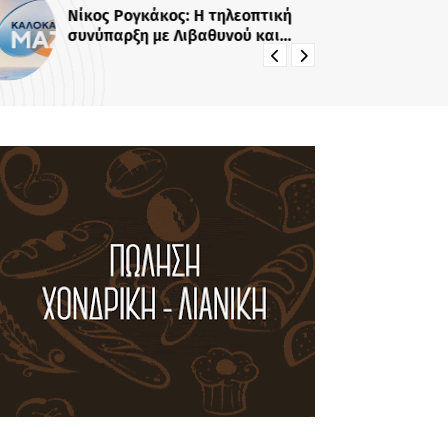
Νίκος Ρογκάκος: Η τηλεοπτική
Νε
συνύπαρξη με Λιβαθυνού και
Σίσκο και τα μαθήματα της
διαδρομής του