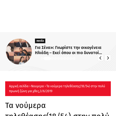
media
Για Σένα»: Γνωρίστε την οικογένεια
Ηλιάδη – Εκεί όπου οι πιο δυνατοί
δεσμοί δοκιμάζονται περισσότερο !
Αρχική σελίδα
Νουμερα
Τα νούμερα τηλεθέασης(18/54) στην πολύ
πρωινή ζώνη για χθες,3/6/2019
Τα νούμερα