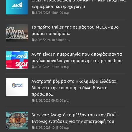
Ολική αναμόρφωση στον ΑΝΤ1 – Νέα εποχή για
ενημέρωση και ψυχαγωγία
8/01/2026 11:04:00 π.μ.
Το πρώτο trailer της σειράς του MEGA «Δυο
μαύρα πουκάμισα»
8/06/2026 10:55:00 π.μ.
Αυτή είναι η ημερομηνία που αποφάσισαν τα
μεγάλα κανάλια για τη «μάχη» της prime time
8/03/2026 10:30:00 π.μ.
Ανατροπή βόμβα στο «Καλημέρα Ελλάδα»:
Μπαίνει στην εκπομπή κι άλλο δυνατό
πρόσωπο...
8/02/2026 09:13:00 μ.μ.
Survivor: Ανοιχτό το μέλλον του στον ΣΚΑΪ –
Έντονες ενστάσεις για την επιστροφή του
8/03/2026 10:15:00 π.μ.