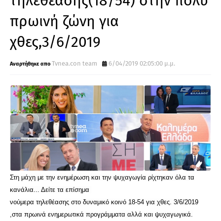
τηλεθέασης(18/54) στην πολύ
πρωινή ζώνη για
χθες,3/6/2019
Tvnea.con team
6/04/2019 02:05:00 μ.μ.
Στη μάχη με την ενημέρωση και την ψυχαγωγία ρίχτηκαν όλα τα
κανάλια... Δείτε τα επίσημα
νούμερα τηλεθέασης στο δυναμικό κοινό 18-54 για χθες. 3/6/2019
,στα πρωινά ενημερωτικά προγράμματα αλλά και ψυχαγωγικά.