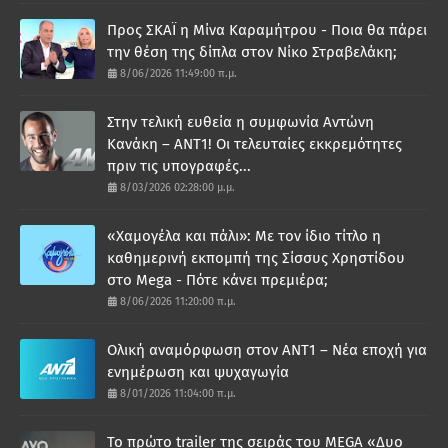
Προς ΣΚΑΪ η Μίνα Καραμήτρου - Ποια θα πάρει
την θέση της δίπλα στον Νίκο Στραβελάκη;
8/06/2026 11:49:00 π.μ.
Στην τελική ευθεία η συμφωνία Αντώνη
Κανάκη – ΑΝΤ1! Οι τελευταίες εκκρεμότητες
πριν τις υπογραφές...
8/03/2026 02:28:00 μ.μ.
«Χαμογέλα και πάλι»: Με τον ίδιο τίτλο η
καθημερινή εκπομπή της Σίσσυς Χρηστίδου
στο Mega - Πότε κάνει πρεμιέρα;
8/06/2026 11:20:00 π.μ.
Ολική αναμόρφωση στον ΑΝΤ1 – Νέα εποχή για
ενημέρωση και ψυχαγωγία
8/01/2026 11:04:00 π.μ.
Το πρώτο trailer της σειράς του MEGA «Δυο