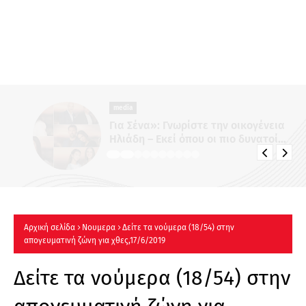
media
Για Σένα»: Γνωρίστε την οικογένεια
Ηλιάδη – Εκεί όπου οι πιο δυνατοί
δεσμοί δοκιμάζονται περισσότερο !
Αρχική σελίδα
Νουμερα
Δείτε τα νούμερα (18/54) στην
απογευματινή ζώνη για χθες,17/6/2019
Δείτε τα νούμερα (18/54) στην