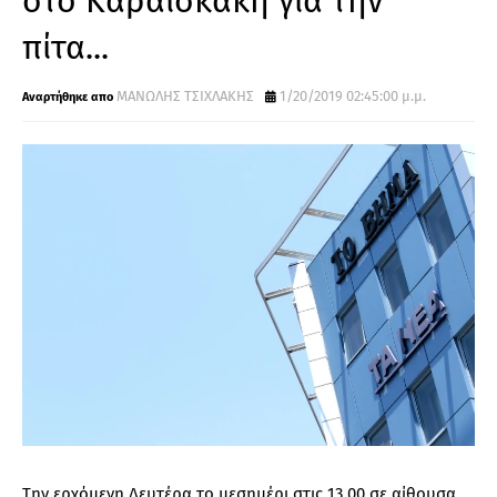
στο Καραϊσκάκη για την
πίτα...
ΜΑΝΩΛΗΣ ΤΣΙΧΛΑΚΗΣ
1/20/2019 02:45:00 μ.μ.
Την ερχόμενη Δευτέρα το μεσημέρι στις 13.00 σε αίθουσα