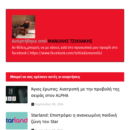
Αναρτήθηκε από
ΜΑΝΩΛΗΣ ΤΣΙΧΛΑΚΗΣ
Αν θέλεις,μπορείς να με κάνεις add στο προσωπικό μου προφίλ στο
facebook ( https://www.facebook.com/tsihlakismanolis)
Μπορεί να σας αρέσουν αυτές οι αναρτήσεις
Άγιος έρωτας: Ανατροπή με την προβολή της
σειράς στον ALPHA
September 08, 2024
Starland: Επιστρέφει η ανανεωμένη παιδική
ζώνη του Star