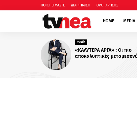
ΠΟΙΟΙ ΕΙΜΑΣΤΕ
ΔΙΑΦΗΜΙΣΗ
ΟΡΟΙ ΧΡΗΣΗΣ
HOME
MEDIA
media
Για Σένα»: Γνωρίστε την
οικογένεια Ηλιάδη – Εκεί ό
πιο δυνατοί δεσμοί δοκιμά
περισσότερο !