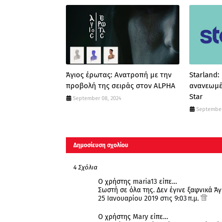
Άγιος έρωτας: Ανατροπή με την
Starland:
προβολή της σειράς στον ALPHA
ανανεωμέ
Star
September 08, 2024
September
Δημοσίευση σχολίου
4 Σχόλια
Ο χρήστης
maria13
είπε…
Σωστή σε όλα της. Δεν έγινε ξαφνικά Άγ
25 Ιανουαρίου 2019 στις 9:03 π.μ.
Ο χρήστης
Mary
είπε…