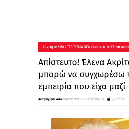
Αρχική σελίδα
ΤΕΛΕΥΤΑΙΑ ΝΕΑ
Απίστευτο! Έλενα Ακρ
προσωπική εμπειρία που είχα μαζί του»
Απίστευτο! Έλενα Ακρί
μπορώ να συγχωρέσω 
εμπειρία που είχα μαζί
Κωνσταντίνος Κότσαρης
1/25/2019 