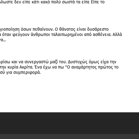
λωστε δεν είπε κάτι κακό πολύ σωστά τα είπε Είπε το
 αγιοποίηση όσων πεθαίνουν. Ο θάνατος είναι δυσάρεστο
ικά όταν φεύγουν άνθρωποι ταλαιπωρημένοι από ασθένεια. Αλλά
...
ωρίσω και να συνεργαστώ μαζί του. Δυστυχώς όμως είχα την
την κυρία Ακρίτα. Ένα έχω να πω "Ο αναμάρτητος πρώτος το
εσύ για συμπεριφορά.