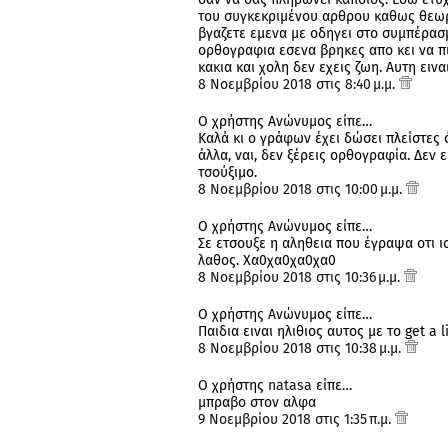
του συγκεκριμένου αρθρου καθως θεωρο
βγαζετε εμενα με οδηγει στο συμπέρασμ
ορθογραφια εσενα βρηκες απο κει να πια
κακια και χολη δεν εχεις ζωη. Αυτη εινα
8 Νοεμβρίου 2018 στις 8:40 μ.μ.
Ο χρήστης Ανώνυμος είπε…
Καλά κι ο γράφων έχει δώσει πλείστες ό
άλλα, ναι, δεν ξέρεις ορθογραφία. Δεν 
τσούξιμο.
8 Νοεμβρίου 2018 στις 10:00 μ.μ.
Ο χρήστης Ανώνυμος είπε…
Σε ετσουξε η αληθεια που έγραψα οτι ι
λαθος. Χα0χα0χα0χα0
8 Νοεμβρίου 2018 στις 10:36 μ.μ.
Ο χρήστης Ανώνυμος είπε…
Παιδια ειναι ηλιθιος αυτος με το get a l
8 Νοεμβρίου 2018 στις 10:38 μ.μ.
Ο χρήστης
natasa
είπε…
μπραβο στον αλφα
9 Νοεμβρίου 2018 στις 1:35 π.μ.