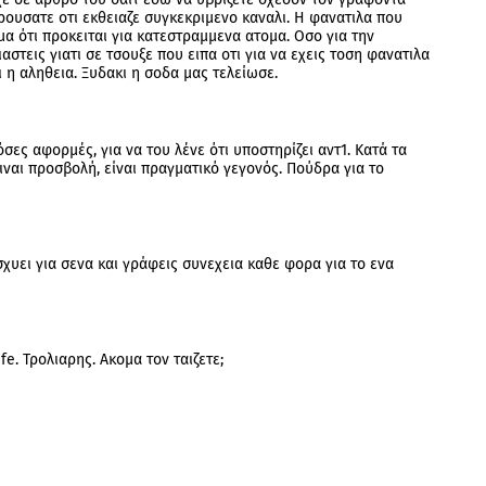
υσατε οτι εκθειαζε συγκεκριμενο καναλι. Η φανατιλα που
α ότι προκειται για κατεστραμμενα ατομα. Οσο για την
στεις γιατι σε τσουξε που ειπα οτι για να εχεις τοση φανατιλα
ι η αληθεια. Ξυδακι η σοδα μας τελείωσε.
σες αφορμές, για να του λένε ότι υποστηρίζει αντ1. Κατά τα
ειναι προσβολή, είναι πραγματικό γεγονός. Πούδρα για το
σχυει για σενα και γράφεις συνεχεια καθε φορα για το ενα
ife. Τρολιαρης. Ακομα τον ταιζετε;