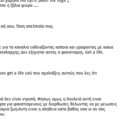
σο χαμηλά πια έχετε βάλει τον πήχυ ;;
αν η ζήλια ψώρα .....
σή σου; Τόση απελπισία πια;;
 για τα καναλια εκθειαζοντας καποια και γραφοντας με κακια
ναλαρχης; Δεν εξηγηται αυτος ο φανατισμος. Get a life.
ρον get a life εσύ που σχολιάζεις αυτούς που λες ότι
ειά δεν είναι ντροπή. Μηπως ομως η δουλειά αυτή ειναι
ησα για φανατισμενους με διορθωσες θελωντας να με μειωσεις
 καμια ζωη.Αυτη ειναι η αληθεια κατα βαθος οσο κι αν σας
φω.