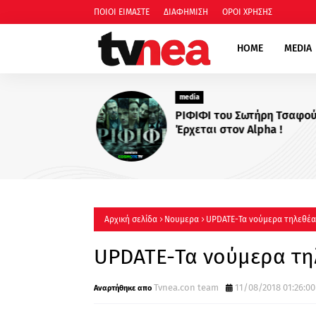
ΠΟΙΟΙ ΕΙΜΑΣΤΕ
ΔΙΑΦΗΜΙΣΗ
ΟΡΟΙ ΧΡΗΣΗΣ
HOME
MEDIA
media
ΡΙΦΙΦΙ του Σωτήρη Τσαφού
Έρχεται στον Alpha !
Αρχική σελίδα
Νουμερα
UPDATE-Τα νούμερα τηλεθέασ
UPDATE-Τα νούμερα τηλ
Tvnea.con team
11/08/2018 01:26:00