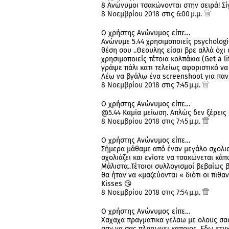
8 Ανώνυμοι τσακώνονται στην σειρά! Σίγο
8 Νοεμβρίου 2018 στις 6:00 μ.μ.
Ο χρήστης Ανώνυμος είπε…
Ανώνυμε 5.44 χρησιμοποιείς psychologic
θέση σου ..Θεουλης είσαι βρε αλλά όχι 
χρησιμοποιείς τέτοια κολπάκια (Get a li
γράψε πάλι κατι τελείως αφοριστικό να
Λέω να βγάλω ένα screenshoot για παν 
8 Νοεμβρίου 2018 στις 7:45 μ.μ.
Ο χρήστης Ανώνυμος είπε…
@5.44 Καμία μείωση. Απλώς δεν ξέρεις
8 Νοεμβρίου 2018 στις 7:45 μ.μ.
Ο χρήστης Ανώνυμος είπε…
Σήμερα μάθαμε από έναν μεγάλο σχολια
σχολιάζει και ενίοτε να τσακώνεται κάπ
Μάλιστα..Τέτοιοι συλλογισμοί βεβαίως 
θα ήταν να «μαζεύονται « διότι οι πιθ
Kisses 😘
8 Νοεμβρίου 2018 στις 7:54 μ.μ.
Ο χρήστης Ανώνυμος είπε…
Χαχαχα πραγματικα γελαω με ολους σας
σαν να σας πληρωνει καποιος. Εδω ετυ