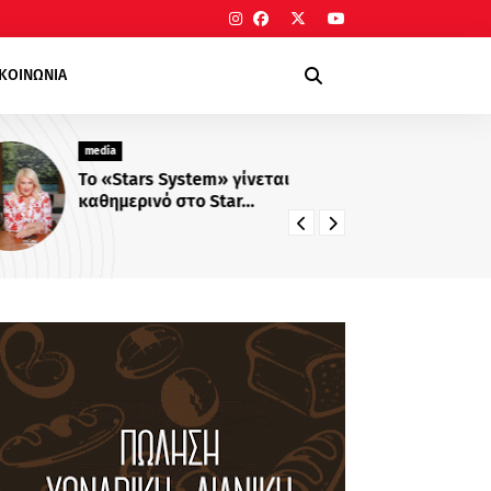
ΙΚΟΙΝΩΝΙΑ
media
me
Το «Stars System» γίνεται
«Π
καθημερινό στο Star...
Πρ
22