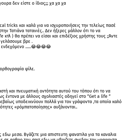
υρα δεν είστε ο ίδιος;;; χα χα χα
al tricks και καλά για να ισχυροποιήσεις την τελείως πασέ
στην Τατιάνα τατανιές.. Δεν ήξερες μάλλον ότι το να
fe κτλ ) θα πρέπει να είσαι και επιδέξιος χρήστης τους ;;Άντε
 γελάσουμε βρε .
ενδεχόμενο ......😂😂😂😂
 ορθογραφία φίλε.
στή και πνευματική οντότητα αυτού του τόπου ότι το να
ως έντονα με άλλους σχολιαστές οδηγεί στο “Get a life “
βεβαίως υποδεικνύουν πολλά για τον γράφοντα ,τα οποία καλό
ανότητες «ρόμπατοποίησης» αυξάνονται..
 εδω μεσα. Βγάζετε μια απιστευτη φανατιλα για τα καναλια
χε σε αρθρο του σαιτ εδω να υβριζετε σχεδον τον γραφοντα