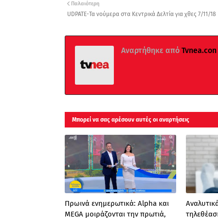
Παλαιότερη
UDPATE-Τα νούμερα στα Κεντρικά Δελτία για χθες 7/11/18
Αναρτήθηκε από
Tvnea.con
Μπορεί να σας αρέσουν αυτές οι αναρτήσεις
Πρωινά ενημερωτικά: Alpha και
Αναλυτικά
MEGA μοιράζονται την πρωτιά,
τηλεθέασ