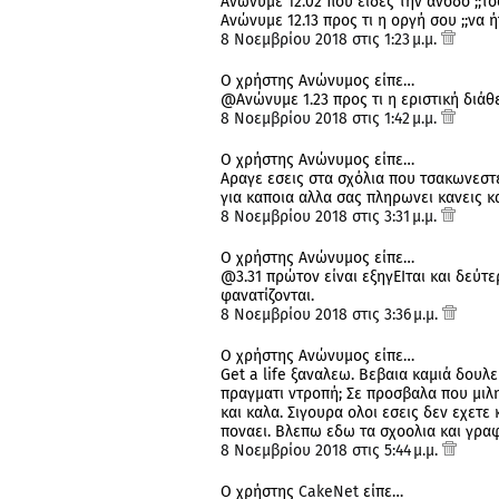
Ανώνυμε 12.02 που είδες την άνοδο ;;τό
Ανώνυμε 12.13 προς τι η οργή σου ;;να ήτ
8 Νοεμβρίου 2018 στις 1:23 μ.μ.
Ο χρήστης Ανώνυμος είπε…
@Ανώνυμε 1.23 προς τι η εριστική διάθε
8 Νοεμβρίου 2018 στις 1:42 μ.μ.
Ο χρήστης Ανώνυμος είπε…
Αραγε εσεις στα σχόλια που τσακωνεστε
για καποια αλλα σας πληρωνει κανεις κα
8 Νοεμβρίου 2018 στις 3:31 μ.μ.
Ο χρήστης Ανώνυμος είπε…
@3.31 πρώτον είναι εξηγΕΙται και δεύτε
φανατίζονται.
8 Νοεμβρίου 2018 στις 3:36 μ.μ.
Ο χρήστης Ανώνυμος είπε…
Get a life ξαναλεω. Βεβαια καμιά δουλ
πραγματι ντροπή; Σε προσβαλα που μιλ
και καλα. Σιγουρα ολοι εσεις δεν εχετε
ποναει. Βλεπω εδω τα σχοολια και γρα
8 Νοεμβρίου 2018 στις 5:44 μ.μ.
Ο χρήστης
CakeNet
είπε…