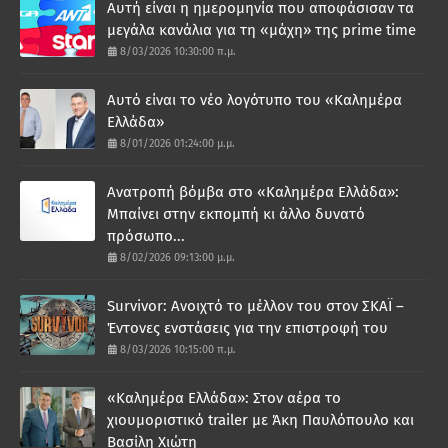
Αυτή είναι η ημερομηνία που αποφάσισαν τα
μεγάλα κανάλια για τη «μάχη» της prime time
8/03/2026 10:30:00 π.μ.
Αυτό είναι το νέο λογότυπο του «Καλημέρα
Ελλάδα»
8/01/2026 01:24:00 μ.μ.
Ανατροπή βόμβα στο «Καλημέρα Ελλάδα»:
Μπαίνει στην εκπομπή κι άλλο δυνατό
πρόσωπο...
8/02/2026 09:13:00 μ.μ.
Survivor: Ανοιχτό το μέλλον του στον ΣΚΑΪ –
Έντονες ενστάσεις για την επιστροφή του
8/03/2026 10:15:00 π.μ.
«Καλημέρα Ελλάδα»: Στον αέρα το
χιουμοριστικό trailer με Άκη Παυλόπουλο και
Βασίλη Χιώτη