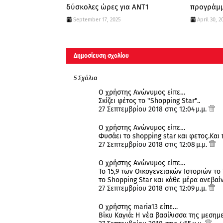
δύσκολες ώρες για ΑΝΤ1
προγράμμ
September 17, 2025
April 30, 2
Δημοσίευση σχολίου
5 Σχόλια
Ο χρήστης Ανώνυμος είπε…
Σκίζει φέτος το "Shopping Star"..
27 Σεπτεμβρίου 2018 στις 12:04 μ.μ.
Ο χρήστης Ανώνυμος είπε…
Φυσάει το shopping star και φετος.Κα
27 Σεπτεμβρίου 2018 στις 12:08 μ.μ.
Ο χρήστης Ανώνυμος είπε…
Το 15,9 των Οικογενειακών Ιστοριών το Τι
το Shopping Star και κάθε μέρα ανεβαίν
27 Σεπτεμβρίου 2018 στις 12:09 μ.μ.
Ο χρήστης
maria13
είπε…
Βίκυ Καγιά: Η νέα βασίλισσα της μεσημ