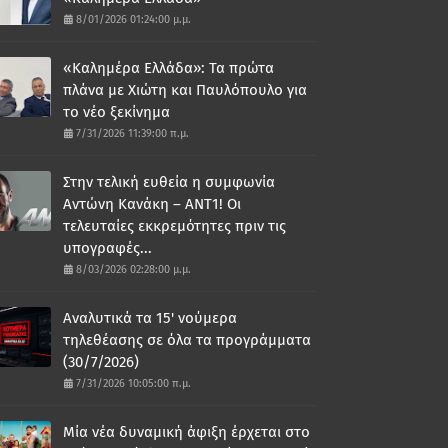
8/01/2026 01:24:00 μ.μ.
«Καλημέρα Ελλάδα»: Τα πρώτα
πλάνα με Χιώτη και Παυλόπουλο για
το νέο ξεκίνημα
7/31/2026 11:39:00 π.μ.
Στην τελική ευθεία η συμφωνία
Αντώνη Κανάκη – ΑΝΤ1! Οι
τελευταίες εκκρεμότητες πριν τις
υπογραφές...
8/03/2026 02:28:00 μ.μ.
Αναλυτικά τα 15' νούμερα
τηλεθέασης σε όλα τα προγράμματα
(30/7/2026)
7/31/2026 10:05:00 π.μ.
Μία νέα δυναμική άφιξη έρχεται στο